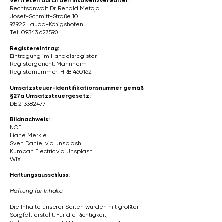
Vertreten durch den Insolvenzverwalter:
Rechtsanwalt Dr. Renald Metoja
Josef-Schmitt-Straße 10
97922 Lauda-Königshofen
Tel: 09343 627590
Registereintrag:
Eintragung im Handelsregister.
Registergericht: Mannheim
Registernummer: HRB 460162
Umsatzsteuer-Identifikationsnummer gemäß
§27a Umsatzsteuergesetz:
DE
213382477
Bildnachweis:
NOE
Liane Merkle
Sven Daniel via Unsplash
Kumpan Electric via Unsplash
WIX
Haftungsausschluss:
Haftung für Inhalte
Die Inhalte unserer Seiten wurden mit größter
Sorgfalt erstellt. Für die Richtigkeit,