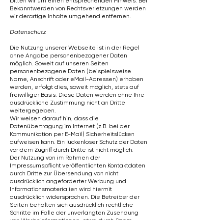
bitten wir um einen entsprechenden Hinweis. Bei
Bekanntwerden von Rechtsverletzungen werden
wir derartige Inhalte umgehend entfernen.
Datenschutz
Die Nutzung unserer Webseite ist in der Regel
ohne Angabe personenbezogener Daten
möglich. Soweit auf unseren Seiten
personenbezogene Daten (beispielsweise
Name, Anschrift oder eMail-Adressen) erhoben
werden, erfolgt dies, soweit möglich, stets auf
freiwilliger Basis. Diese Daten werden ohne Ihre
ausdrückliche Zustimmung nicht an Dritte
weitergegeben.
Wir weisen darauf hin, dass die
Datenübertragung im Internet (z.B. bei der
Kommunikation per E-Mail) Sicherheitslücken
aufweisen kann. Ein lückenloser Schutz der Daten
vor dem Zugriff durch Dritte ist nicht möglich.
Der Nutzung von im Rahmen der
Impressumspflicht veröffentlichten Kontaktdaten
durch Dritte zur Übersendung von nicht
ausdrücklich angeforderter Werbung und
Informationsmaterialien wird hiermit
ausdrücklich widersprochen. Die Betreiber der
Seiten behalten sich ausdrücklich rechtliche
Schritte im Falle der unverlangten Zusendung