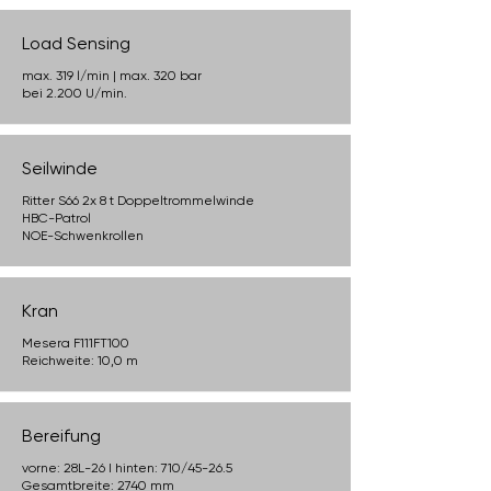
Load Sensing
max. 319 l/min | max. 320 bar
bei 2.200 U/min.
Seilwinde
Ritter S66 2x 8 t Doppeltrommelwinde
HBC-Patrol
NOE-Schwenkrollen
Kran
Mesera F111FT100
Reichweite: 10,0 m
Bereifung
vorne: 28L-26 I hinten: 710/45-26.5
Gesamtbreite: 2740 mm