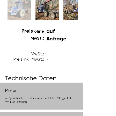
Preis
auf
ohne
:
Anfrage
MwSt.
MwSt.:
-
Preis inkl. MwSt.:
-
Technische Daten
Motor
6-Zylinder FPT Turbodiesel 6,7 Liter Stage IIIA
175 kW (238 PS)