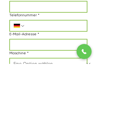
Telefonnummer
*
E-Mail-Adresse
*
Maschine
*
Anmerkungen
Ich habe die 
Datenschutzerklärung
 zur 
Kenntnis genommen.
*
Anfrage senden