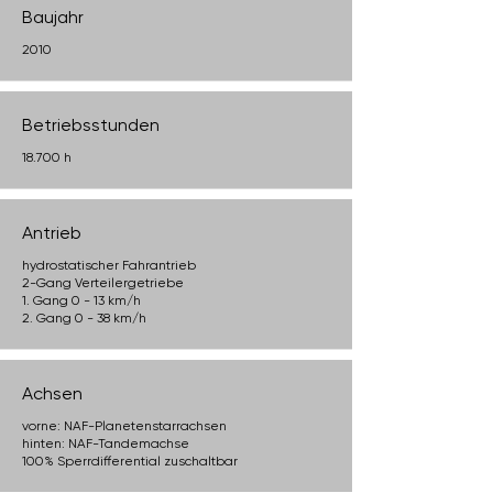
Baujahr
2010
Betriebsstunden
18.700 h
Antrieb
hydrostatischer Fahrantrieb
2-Gang Verteilergetriebe
1. Gang 0 - 13 km/h
2. Gang 0 - 38 km/h
Achsen
vorne: NAF-Planetenstarrachsen
hinten: NAF-Tandemachse
100% Sperrdifferential zuschaltbar